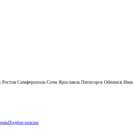
к
Ростов
Симферополь
Сочи
Ярославль
Пятигорск
Обнинск
Ива
ощь
Подбор краски