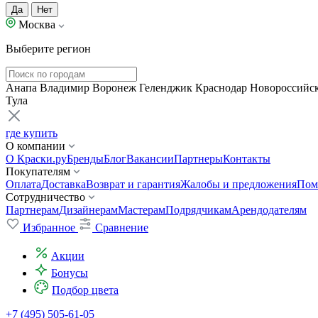
Да
Нет
Москва
Выберите регион
Анапа
Владимир
Воронеж
Геленджик
Краснодар
Новороссийс
Тула
где купить
О компании
О Краски.ру
Бренды
Блог
Вакансии
Партнеры
Контакты
Покупателям
Оплата
Доставка
Возврат и гарантия
Жалобы и предложения
Пом
Сотрудничество
Партнерам
Дизайнерам
Мастерам
Подрядчикам
Арендодателям
Избранное
Сравнение
Акции
Бонусы
Подбор цвета
+7 (495) 505-61-05