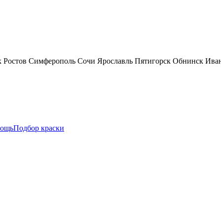
к
Ростов
Симферополь
Сочи
Ярославль
Пятигорск
Обнинск
Ива
ощь
Подбор краски