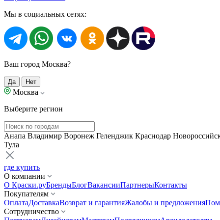
Мы в социальных сетях:
Ваш город Москва?
Да
Нет
Москва
Выберите регион
Анапа
Владимир
Воронеж
Геленджик
Краснодар
Новороссийс
Тула
где купить
О компании
О Краски.ру
Бренды
Блог
Вакансии
Партнеры
Контакты
Покупателям
Оплата
Доставка
Возврат и гарантия
Жалобы и предложения
Пом
Сотрудничество