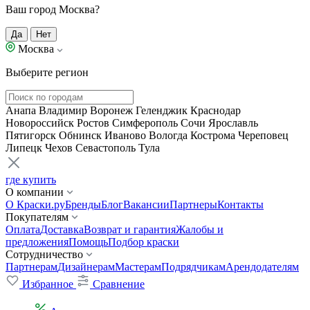
Ваш город Москва?
Да
Нет
Москва
Выберите регион
Анапа
Владимир
Воронеж
Геленджик
Краснодар
Новороссийск
Ростов
Симферополь
Сочи
Ярославль
Пятигорск
Обнинск
Иваново
Вологда
Кострома
Череповец
Липецк
Чехов
Севастополь
Тула
где купить
О компании
О Краски.ру
Бренды
Блог
Вакансии
Партнеры
Контакты
Покупателям
Оплата
Доставка
Возврат и гарантия
Жалобы и
предложения
Помощь
Подбор краски
Сотрудничество
Партнерам
Дизайнерам
Мастерам
Подрядчикам
Арендодателям
Избранное
Сравнение