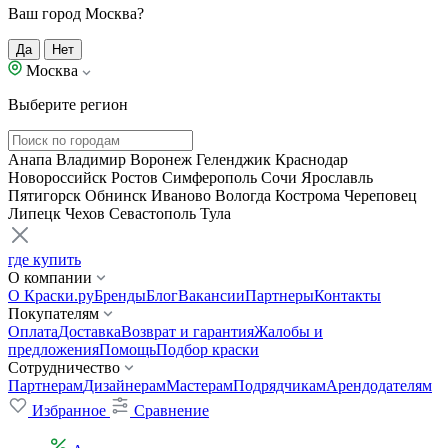
Ваш город Москва?
Да
Нет
Москва
Выберите регион
Анапа
Владимир
Воронеж
Геленджик
Краснодар
Новороссийск
Ростов
Симферополь
Сочи
Ярославль
Пятигорск
Обнинск
Иваново
Вологда
Кострома
Череповец
Липецк
Чехов
Севастополь
Тула
где купить
О компании
О Краски.ру
Бренды
Блог
Вакансии
Партнеры
Контакты
Покупателям
Оплата
Доставка
Возврат и гарантия
Жалобы и
предложения
Помощь
Подбор краски
Сотрудничество
Партнерам
Дизайнерам
Мастерам
Подрядчикам
Арендодателям
Избранное
Сравнение