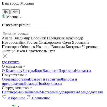
Ваш город Москва?
Да
Нет
Москва
Выберите регион
Анапа
Владимир
Воронеж
Геленджик
Краснодар
Новороссийск
Ростов
Симферополь
Сочи
Ярославль
Пятигорск
Обнинск
Иваново
Вологда
Кострома
Череповец
Липецк
Чехов
Севастополь
Тула
где купить
О компании
О Краски.ру
Бренды
Блог
Вакансии
Партнеры
Контакты
Покупателям
Оплата
Доставка
Возврат и гарантия
Жалобы и
предложения
Помощь
Подбор краски
Сотрудничество
Партнерам
Дизайнерам
Мастерам
Подрядчикам
Арендодателям
Избранное
Сравнение