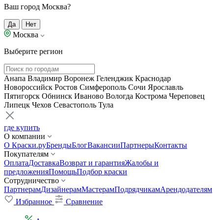
Ваш город Москва?
Да
Нет
Москва
Выберите регион
Анапа
Владимир
Воронеж
Геленджик
Краснодар
Новороссийск
Ростов
Симферополь
Сочи
Ярославль
Пятигорск
Обнинск
Иваново
Вологда
Кострома
Череповец
Липецк
Чехов
Севастополь
Тула
где купить
О компании
О Краски.ру
Бренды
Блог
Вакансии
Партнеры
Контакты
Покупателям
Оплата
Доставка
Возврат и гарантия
Жалобы и
предложения
Помощь
Подбор краски
Сотрудничество
Партнерам
Дизайнерам
Мастерам
Подрядчикам
Арендодателям
Избранное
Сравнение