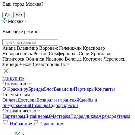
Ваш город Москва?
Да
Нет
Москва
Выберите регион
Анапа
Владимир
Воронеж
Геленджик
Краснодар
Новороссийск
Ростов
Симферополь
Сочи
Ярославль
Пятигорск
Обнинск
Иваново
Вологда
Кострома
Череповец
Липецк
Чехов
Севастополь
Тула
где купить
О компании
О Краски.ру
Бренды
Блог
Вакансии
Партнеры
Контакты
Покупателям
Оплата
Доставка
Возврат и гарантия
Жалобы и
предложения
Помощь
Подбор краски
Сотрудничество
Партнерам
Дизайнерам
Мастерам
Подрядчикам
Арендодателям
Избранное
Сравнение