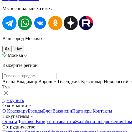
Мы в социальных сетях:
Ваш город Москва?
Да
Нет
Москва
Выберите регион
Анапа
Владимир
Воронеж
Геленджик
Краснодар
Новороссийс
Тула
где купить
О компании
О Краски.ру
Бренды
Блог
Вакансии
Партнеры
Контакты
Покупателям
Оплата
Доставка
Возврат и гарантия
Жалобы и предложения
Пом
Сотрудничество