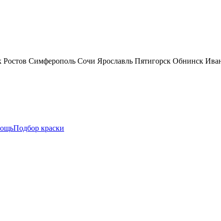
к
Ростов
Симферополь
Сочи
Ярославль
Пятигорск
Обнинск
Ива
ощь
Подбор краски