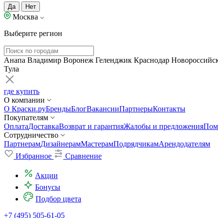
Да
Нет
Москва
Выберите регион
Анапа
Владимир
Воронеж
Геленджик
Краснодар
Новороссийс
Тула
где купить
О компании
О Краски.ру
Бренды
Блог
Вакансии
Партнеры
Контакты
Покупателям
Оплата
Доставка
Возврат и гарантия
Жалобы и предложения
Пом
Сотрудничество
Партнерам
Дизайнерам
Мастерам
Подрядчикам
Арендодателям
Избранное
Сравнение
Акции
Бонусы
Подбор цвета
+7 (495) 505-61-05