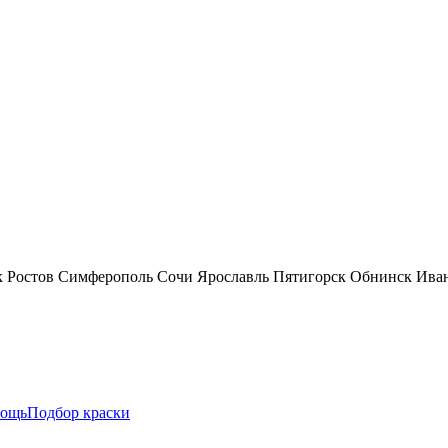
к
Ростов
Симферополь
Сочи
Ярославль
Пятигорск
Обнинск
Ива
ощь
Подбор краски