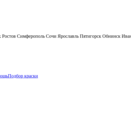
к
Ростов
Симферополь
Сочи
Ярославль
Пятигорск
Обнинск
Ива
ощь
Подбор краски