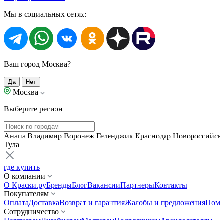
Мы в социальных сетях:
Ваш город Москва?
Да
Нет
Москва
Выберите регион
Анапа
Владимир
Воронеж
Геленджик
Краснодар
Новороссийс
Тула
где купить
О компании
О Краски.ру
Бренды
Блог
Вакансии
Партнеры
Контакты
Покупателям
Оплата
Доставка
Возврат и гарантия
Жалобы и предложения
Пом
Сотрудничество