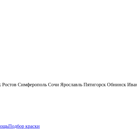
к
Ростов
Симферополь
Сочи
Ярославль
Пятигорск
Обнинск
Ива
ощь
Подбор краски