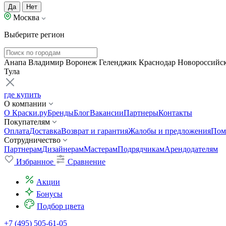
Да
Нет
Москва
Выберите регион
Анапа
Владимир
Воронеж
Геленджик
Краснодар
Новороссийс
Тула
где купить
О компании
О Краски.ру
Бренды
Блог
Вакансии
Партнеры
Контакты
Покупателям
Оплата
Доставка
Возврат и гарантия
Жалобы и предложения
Пом
Сотрудничество
Партнерам
Дизайнерам
Мастерам
Подрядчикам
Арендодателям
Избранное
Сравнение
Акции
Бонусы
Подбор цвета
+7 (495) 505-61-05