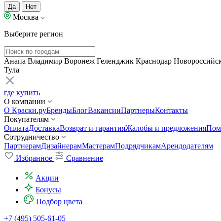
Да
Нет
Москва
Выберите регион
Анапа
Владимир
Воронеж
Геленджик
Краснодар
Новороссийс
Тула
где купить
О компании
О Краски.ру
Бренды
Блог
Вакансии
Партнеры
Контакты
Покупателям
Оплата
Доставка
Возврат и гарантия
Жалобы и предложения
Пом
Сотрудничество
Партнерам
Дизайнерам
Мастерам
Подрядчикам
Арендодателям
Избранное
Сравнение
Акции
Бонусы
Подбор цвета
+7 (495) 505-61-05