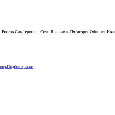
к
Ростов
Симферополь
Сочи
Ярославль
Пятигорск
Обнинск
Ива
ощь
Подбор краски