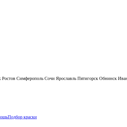
к
Ростов
Симферополь
Сочи
Ярославль
Пятигорск
Обнинск
Ива
ощь
Подбор краски