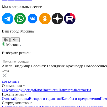
Мы в социальных сетях:
Ваш город Москва?
Да
Нет
Москва
Выберите регион
Анапа
Владимир
Воронеж
Геленджик
Краснодар
Новороссийс
Тула
где купить
О компании
О Краски.ру
Бренды
Блог
Вакансии
Партнеры
Контакты
Покупателям
Оплата
Доставка
Возврат и гарантия
Жалобы и предложения
Пом
Сотрудничество