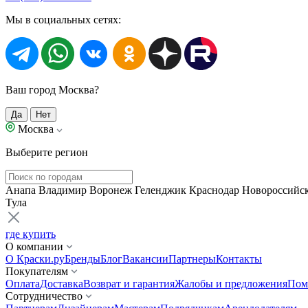
Мы в социальных сетях:
Ваш город Москва?
Да
Нет
Москва
Выберите регион
Анапа
Владимир
Воронеж
Геленджик
Краснодар
Новороссийс
Тула
где купить
О компании
О Краски.ру
Бренды
Блог
Вакансии
Партнеры
Контакты
Покупателям
Оплата
Доставка
Возврат и гарантия
Жалобы и предложения
Пом
Сотрудничество