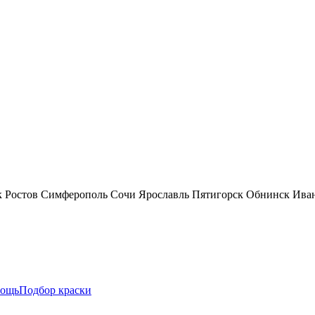
к
Ростов
Симферополь
Сочи
Ярославль
Пятигорск
Обнинск
Ива
ощь
Подбор краски