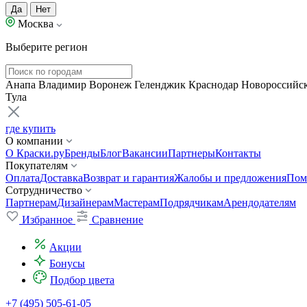
Да
Нет
Москва
Выберите регион
Анапа
Владимир
Воронеж
Геленджик
Краснодар
Новороссийс
Тула
где купить
О компании
О Краски.ру
Бренды
Блог
Вакансии
Партнеры
Контакты
Покупателям
Оплата
Доставка
Возврат и гарантия
Жалобы и предложения
Пом
Сотрудничество
Партнерам
Дизайнерам
Мастерам
Подрядчикам
Арендодателям
Избранное
Сравнение
Акции
Бонусы
Подбор цвета
+7 (495) 505-61-05