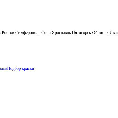
к
Ростов
Симферополь
Сочи
Ярославль
Пятигорск
Обнинск
Ива
ощь
Подбор краски