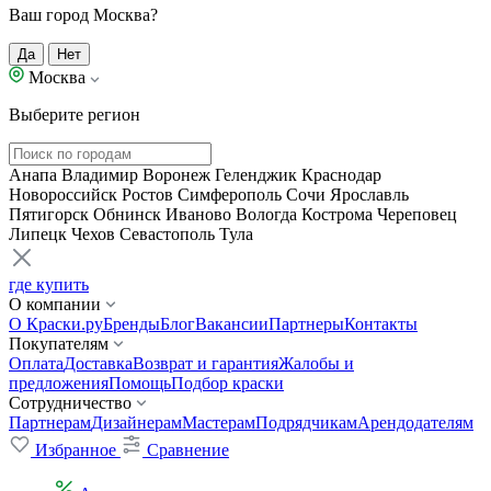
Ваш город Москва?
Да
Нет
Москва
Выберите регион
Анапа
Владимир
Воронеж
Геленджик
Краснодар
Новороссийск
Ростов
Симферополь
Сочи
Ярославль
Пятигорск
Обнинск
Иваново
Вологда
Кострома
Череповец
Липецк
Чехов
Севастополь
Тула
где купить
О компании
О Краски.ру
Бренды
Блог
Вакансии
Партнеры
Контакты
Покупателям
Оплата
Доставка
Возврат и гарантия
Жалобы и
предложения
Помощь
Подбор краски
Сотрудничество
Партнерам
Дизайнерам
Мастерам
Подрядчикам
Арендодателям
Избранное
Сравнение