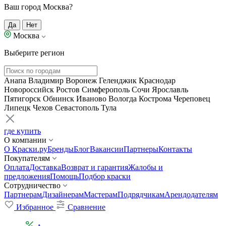
Ваш город Москва?
Да
Нет
Москва
Выберите регион
Анапа
Владимир
Воронеж
Геленджик
Краснодар
Новороссийск
Ростов
Симферополь
Сочи
Ярославль
Пятигорск
Обнинск
Иваново
Вологда
Кострома
Череповец
Липецк
Чехов
Севастополь
Тула
где купить
О компании
О Краски.ру
Бренды
Блог
Вакансии
Партнеры
Контакты
Покупателям
Оплата
Доставка
Возврат и гарантия
Жалобы и
предложения
Помощь
Подбор краски
Сотрудничество
Партнерам
Дизайнерам
Мастерам
Подрядчикам
Арендодателям
Избранное
Сравнение