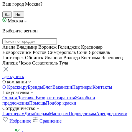
Ваш город Москва?
Да
Нет
Москва
Выберите регион
Анапа
Владимир
Воронеж
Геленджик
Краснодар
Новороссийск
Ростов
Симферополь
Сочи
Ярославль
Пятигорск
Обнинск
Иваново
Вологда
Кострома
Череповец
Липецк
Чехов
Севастополь
Тула
где купить
О компании
О Краски.ру
Бренды
Блог
Вакансии
Партнеры
Контакты
Покупателям
Оплата
Доставка
Возврат и гарантия
Жалобы и
предложения
Помощь
Подбор краски
Сотрудничество
Партнерам
Дизайнерам
Мастерам
Подрядчикам
Арендодателям
Избранное
Сравнение