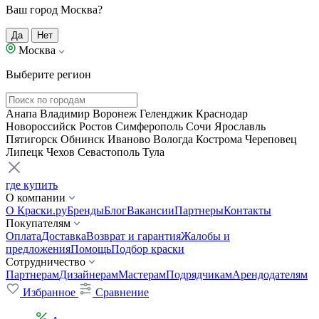
Ваш город Москва?
Да
Нет
Москва
Выберите регион
Анапа
Владимир
Воронеж
Геленджик
Краснодар
Новороссийск
Ростов
Симферополь
Сочи
Ярославль
Пятигорск
Обнинск
Иваново
Вологда
Кострома
Череповец
Липецк
Чехов
Севастополь
Тула
где купить
О компании
О Краски.ру
Бренды
Блог
Вакансии
Партнеры
Контакты
Покупателям
Оплата
Доставка
Возврат и гарантия
Жалобы и
предложения
Помощь
Подбор краски
Сотрудничество
Партнерам
Дизайнерам
Мастерам
Подрядчикам
Арендодателям
Избранное
Сравнение