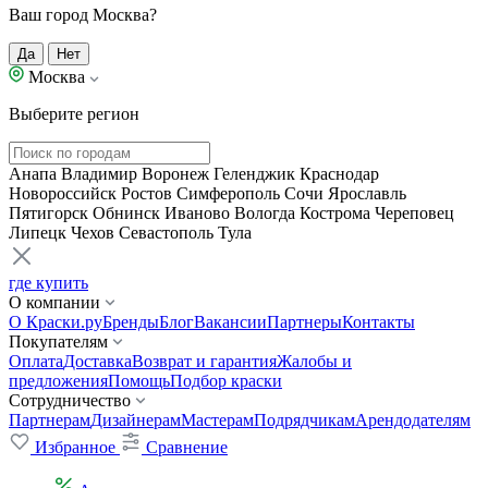
Ваш город Москва?
Да
Нет
Москва
Выберите регион
Анапа
Владимир
Воронеж
Геленджик
Краснодар
Новороссийск
Ростов
Симферополь
Сочи
Ярославль
Пятигорск
Обнинск
Иваново
Вологда
Кострома
Череповец
Липецк
Чехов
Севастополь
Тула
где купить
О компании
О Краски.ру
Бренды
Блог
Вакансии
Партнеры
Контакты
Покупателям
Оплата
Доставка
Возврат и гарантия
Жалобы и
предложения
Помощь
Подбор краски
Сотрудничество
Партнерам
Дизайнерам
Мастерам
Подрядчикам
Арендодателям
Избранное
Сравнение