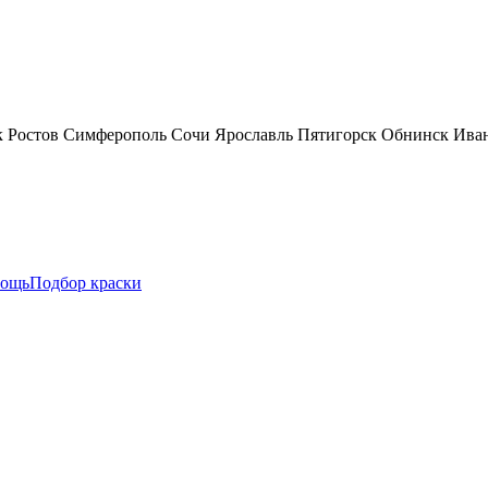
к
Ростов
Симферополь
Сочи
Ярославль
Пятигорск
Обнинск
Ива
ощь
Подбор краски