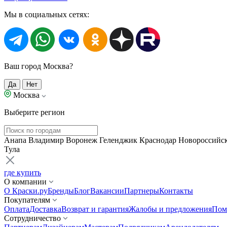
Мы в социальных сетях:
Ваш город Москва?
Да
Нет
Москва
Выберите регион
Анапа
Владимир
Воронеж
Геленджик
Краснодар
Новороссийс
Тула
где купить
О компании
О Краски.ру
Бренды
Блог
Вакансии
Партнеры
Контакты
Покупателям
Оплата
Доставка
Возврат и гарантия
Жалобы и предложения
Пом
Сотрудничество