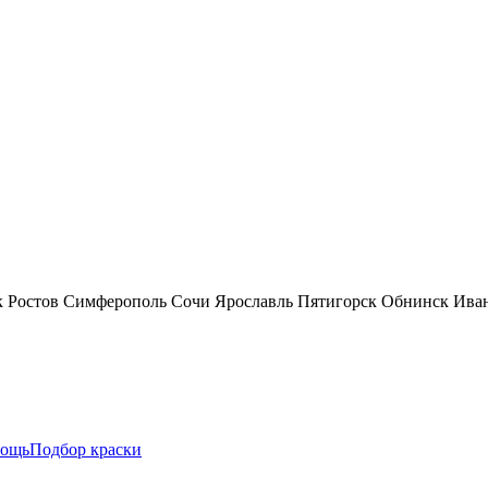
к
Ростов
Симферополь
Сочи
Ярославль
Пятигорск
Обнинск
Ива
ощь
Подбор краски