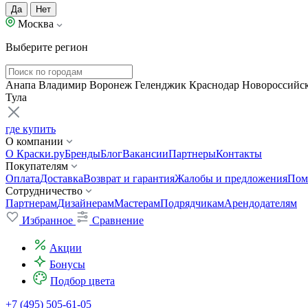
Да
Нет
Москва
Выберите регион
Анапа
Владимир
Воронеж
Геленджик
Краснодар
Новороссийс
Тула
где купить
О компании
О Краски.ру
Бренды
Блог
Вакансии
Партнеры
Контакты
Покупателям
Оплата
Доставка
Возврат и гарантия
Жалобы и предложения
Пом
Сотрудничество
Партнерам
Дизайнерам
Мастерам
Подрядчикам
Арендодателям
Избранное
Сравнение
Акции
Бонусы
Подбор цвета
+7 (495) 505-61-05