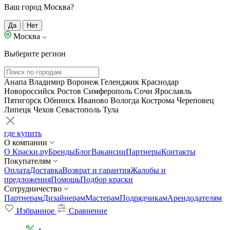
Ваш город Москва?
Да
Нет
Москва
Выберите регион
Анапа
Владимир
Воронеж
Геленджик
Краснодар
Новороссийск
Ростов
Симферополь
Сочи
Ярославль
Пятигорск
Обнинск
Иваново
Вологда
Кострома
Череповец
Липецк
Чехов
Севастополь
Тула
где купить
О компании
О Краски.ру
Бренды
Блог
Вакансии
Партнеры
Контакты
Покупателям
Оплата
Доставка
Возврат и гарантия
Жалобы и
предложения
Помощь
Подбор краски
Сотрудничество
Партнерам
Дизайнерам
Мастерам
Подрядчикам
Арендодателям
Избранное
Сравнение