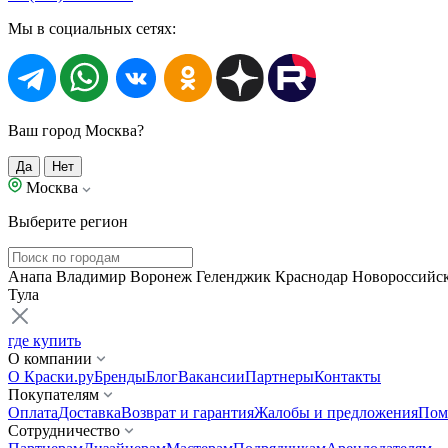
Мы в социальных сетях:
Ваш город Москва?
Да
Нет
Москва
Выберите регион
Анапа
Владимир
Воронеж
Геленджик
Краснодар
Новороссийс
Тула
где купить
О компании
О Краски.ру
Бренды
Блог
Вакансии
Партнеры
Контакты
Покупателям
Оплата
Доставка
Возврат и гарантия
Жалобы и предложения
Пом
Сотрудничество