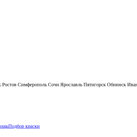
к
Ростов
Симферополь
Сочи
Ярославль
Пятигорск
Обнинск
Ива
ощь
Подбор краски