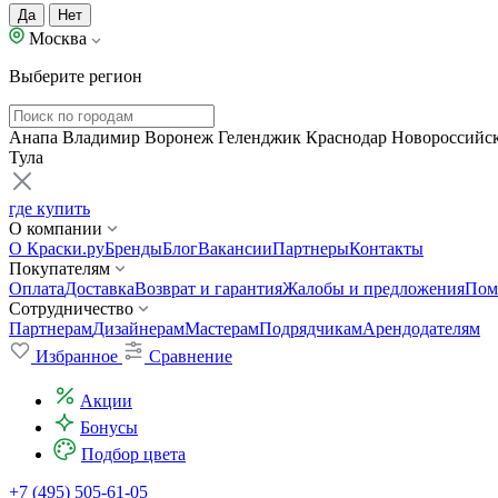
Да
Нет
Москва
Выберите регион
Анапа
Владимир
Воронеж
Геленджик
Краснодар
Новороссийс
Тула
где купить
О компании
О Краски.ру
Бренды
Блог
Вакансии
Партнеры
Контакты
Покупателям
Оплата
Доставка
Возврат и гарантия
Жалобы и предложения
Пом
Сотрудничество
Партнерам
Дизайнерам
Мастерам
Подрядчикам
Арендодателям
Избранное
Сравнение
Акции
Бонусы
Подбор цвета
+7 (495) 505-61-05