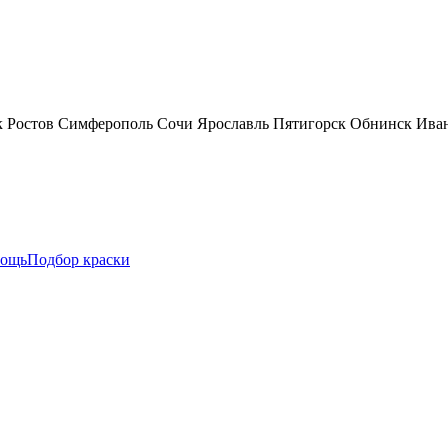
к
Ростов
Симферополь
Сочи
Ярославль
Пятигорск
Обнинск
Ива
ощь
Подбор краски