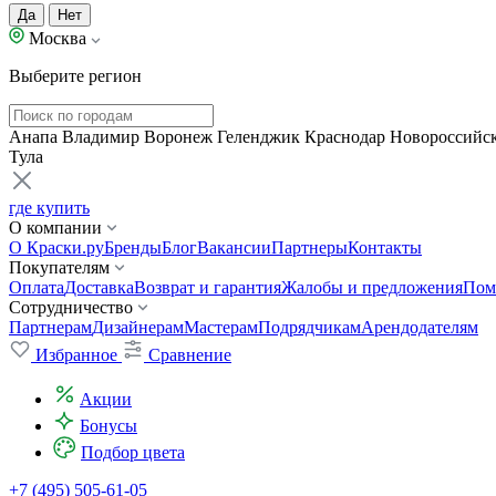
Да
Нет
Москва
Выберите регион
Анапа
Владимир
Воронеж
Геленджик
Краснодар
Новороссийс
Тула
где купить
О компании
О Краски.ру
Бренды
Блог
Вакансии
Партнеры
Контакты
Покупателям
Оплата
Доставка
Возврат и гарантия
Жалобы и предложения
Пом
Сотрудничество
Партнерам
Дизайнерам
Мастерам
Подрядчикам
Арендодателям
Избранное
Сравнение
Акции
Бонусы
Подбор цвета
+7 (495) 505-61-05