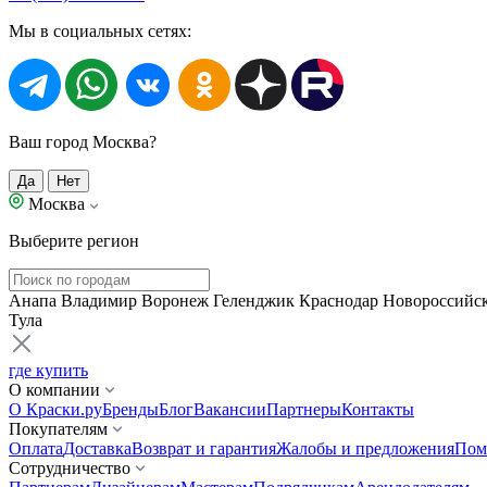
Мы в социальных сетях:
Ваш город Москва?
Да
Нет
Москва
Выберите регион
Анапа
Владимир
Воронеж
Геленджик
Краснодар
Новороссийс
Тула
где купить
О компании
О Краски.ру
Бренды
Блог
Вакансии
Партнеры
Контакты
Покупателям
Оплата
Доставка
Возврат и гарантия
Жалобы и предложения
Пом
Сотрудничество