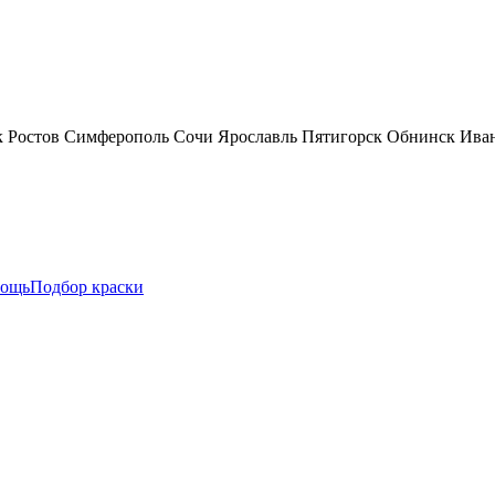
к
Ростов
Симферополь
Сочи
Ярославль
Пятигорск
Обнинск
Ива
ощь
Подбор краски