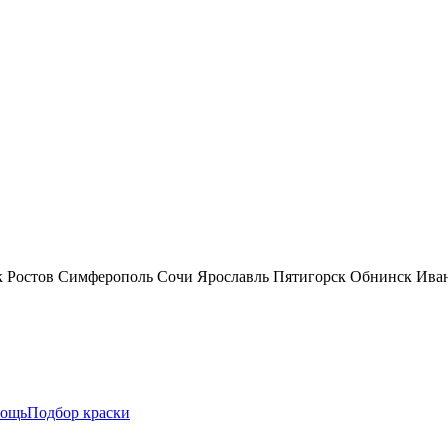
к
Ростов
Симферополь
Сочи
Ярославль
Пятигорск
Обнинск
Ива
ощь
Подбор краски