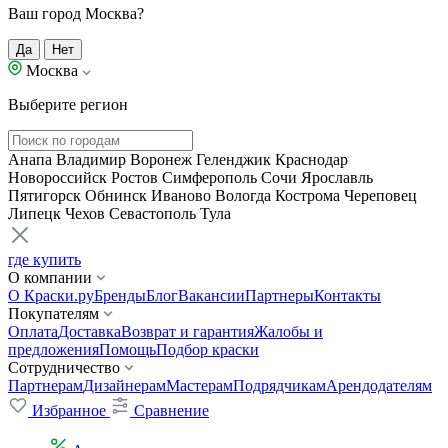
Ваш город Москва?
Да
Нет
Москва
Выберите регион
Анапа
Владимир
Воронеж
Геленджик
Краснодар
Новороссийск
Ростов
Симферополь
Сочи
Ярославль
Пятигорск
Обнинск
Иваново
Вологда
Кострома
Череповец
Липецк
Чехов
Севастополь
Тула
где купить
О компании
О Краски.ру
Бренды
Блог
Вакансии
Партнеры
Контакты
Покупателям
Оплата
Доставка
Возврат и гарантия
Жалобы и
предложения
Помощь
Подбор краски
Сотрудничество
Партнерам
Дизайнерам
Мастерам
Подрядчикам
Арендодателям
Избранное
Сравнение