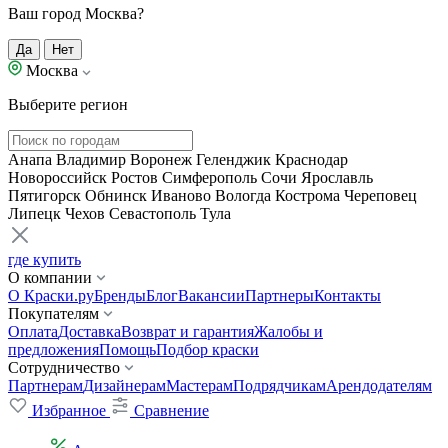
Ваш город Москва?
Да
Нет
Москва
Выберите регион
Анапа
Владимир
Воронеж
Геленджик
Краснодар
Новороссийск
Ростов
Симферополь
Сочи
Ярославль
Пятигорск
Обнинск
Иваново
Вологда
Кострома
Череповец
Липецк
Чехов
Севастополь
Тула
где купить
О компании
О Краски.ру
Бренды
Блог
Вакансии
Партнеры
Контакты
Покупателям
Оплата
Доставка
Возврат и гарантия
Жалобы и
предложения
Помощь
Подбор краски
Сотрудничество
Партнерам
Дизайнерам
Мастерам
Подрядчикам
Арендодателям
Избранное
Сравнение