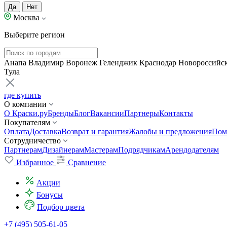
Да
Нет
Москва
Выберите регион
Анапа
Владимир
Воронеж
Геленджик
Краснодар
Новороссийс
Тула
где купить
О компании
О Краски.ру
Бренды
Блог
Вакансии
Партнеры
Контакты
Покупателям
Оплата
Доставка
Возврат и гарантия
Жалобы и предложения
Пом
Сотрудничество
Партнерам
Дизайнерам
Мастерам
Подрядчикам
Арендодателям
Избранное
Сравнение
Акции
Бонусы
Подбор цвета
+7 (495) 505-61-05