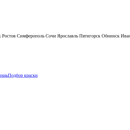
к
Ростов
Симферополь
Сочи
Ярославль
Пятигорск
Обнинск
Ива
ощь
Подбор краски