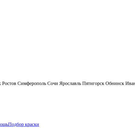
к
Ростов
Симферополь
Сочи
Ярославль
Пятигорск
Обнинск
Ива
ощь
Подбор краски