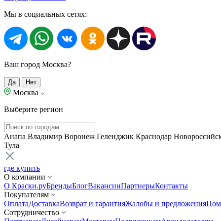
Мы в социальных сетях:
Ваш город Москва?
Да
Нет
Москва
Выберите регион
Анапа
Владимир
Воронеж
Геленджик
Краснодар
Новороссийс
Тула
где купить
О компании
О Краски.ру
Бренды
Блог
Вакансии
Партнеры
Контакты
Покупателям
Оплата
Доставка
Возврат и гарантия
Жалобы и предложения
Пом
Сотрудничество