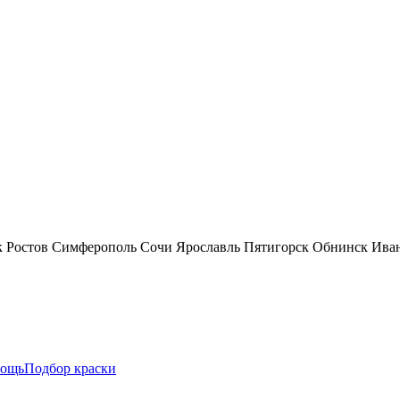
к
Ростов
Симферополь
Сочи
Ярославль
Пятигорск
Обнинск
Ива
ощь
Подбор краски