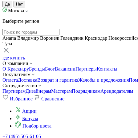
Да
Нет
Москва
Выберите регион
Анапа
Владимир
Воронеж
Геленджик
Краснодар
Новороссийс
Тула
где купить
О компании
О Краски.ру
Бренды
Блог
Вакансии
Партнеры
Контакты
Покупателям
Оплата
Доставка
Возврат и гарантия
Жалобы и предложения
Пом
Сотрудничество
Партнерам
Дизайнерам
Мастерам
Подрядчикам
Арендодателям
Избранное
Сравнение
Акции
Бонусы
Подбор цвета
+7 (495) 505-61-05