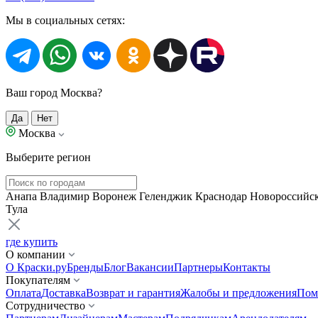
Мы в социальных сетях:
Ваш город Москва?
Да
Нет
Москва
Выберите регион
Анапа
Владимир
Воронеж
Геленджик
Краснодар
Новороссийс
Тула
где купить
О компании
О Краски.ру
Бренды
Блог
Вакансии
Партнеры
Контакты
Покупателям
Оплата
Доставка
Возврат и гарантия
Жалобы и предложения
Пом
Сотрудничество