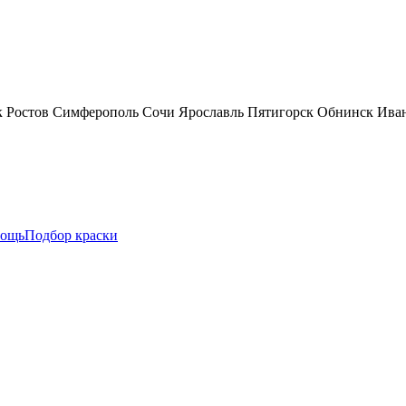
к
Ростов
Симферополь
Сочи
Ярославль
Пятигорск
Обнинск
Ива
ощь
Подбор краски