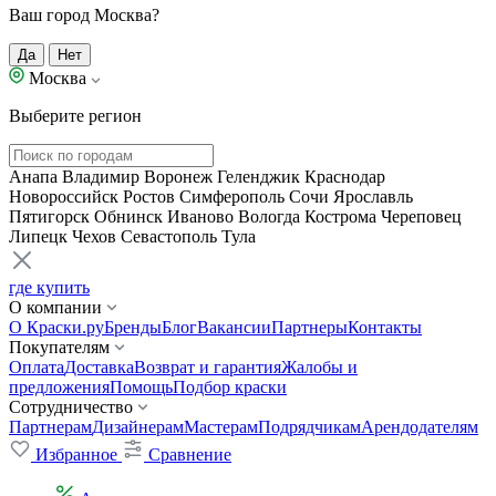
Ваш город Москва?
Да
Нет
Москва
Выберите регион
Анапа
Владимир
Воронеж
Геленджик
Краснодар
Новороссийск
Ростов
Симферополь
Сочи
Ярославль
Пятигорск
Обнинск
Иваново
Вологда
Кострома
Череповец
Липецк
Чехов
Севастополь
Тула
где купить
О компании
О Краски.ру
Бренды
Блог
Вакансии
Партнеры
Контакты
Покупателям
Оплата
Доставка
Возврат и гарантия
Жалобы и
предложения
Помощь
Подбор краски
Сотрудничество
Партнерам
Дизайнерам
Мастерам
Подрядчикам
Арендодателям
Избранное
Сравнение