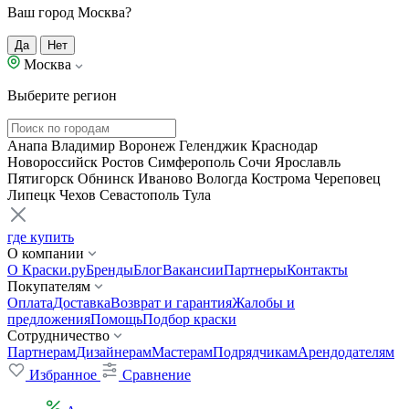
Ваш город Москва?
Да
Нет
Москва
Выберите регион
Анапа
Владимир
Воронеж
Геленджик
Краснодар
Новороссийск
Ростов
Симферополь
Сочи
Ярославль
Пятигорск
Обнинск
Иваново
Вологда
Кострома
Череповец
Липецк
Чехов
Севастополь
Тула
где купить
О компании
О Краски.ру
Бренды
Блог
Вакансии
Партнеры
Контакты
Покупателям
Оплата
Доставка
Возврат и гарантия
Жалобы и
предложения
Помощь
Подбор краски
Сотрудничество
Партнерам
Дизайнерам
Мастерам
Подрядчикам
Арендодателям
Избранное
Сравнение