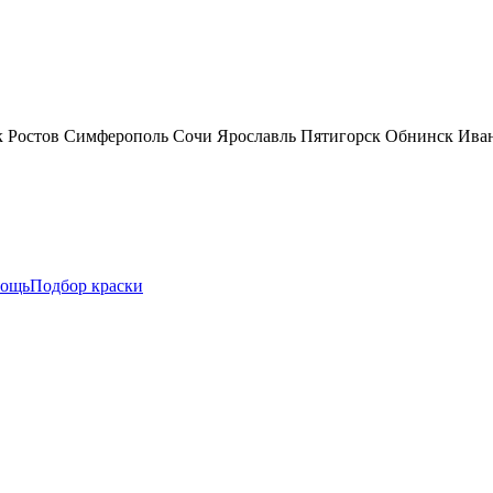
к
Ростов
Симферополь
Сочи
Ярославль
Пятигорск
Обнинск
Ива
ощь
Подбор краски