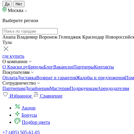
Да
Нет
Москва
Выберите регион
Анапа
Владимир
Воронеж
Геленджик
Краснодар
Новороссийс
Тула
где купить
О компании
О Краски.ру
Бренды
Блог
Вакансии
Партнеры
Контакты
Покупателям
Оплата
Доставка
Возврат и гарантия
Жалобы и предложения
Пом
Сотрудничество
Партнерам
Дизайнерам
Мастерам
Подрядчикам
Арендодателям
Избранное
Сравнение
Акции
Бонусы
Подбор цвета
+7 (495) 505-61-05