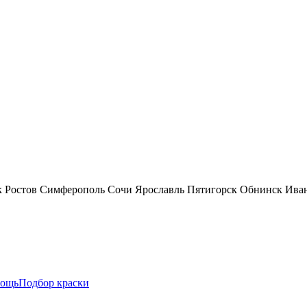
к
Ростов
Симферополь
Сочи
Ярославль
Пятигорск
Обнинск
Ива
ощь
Подбор краски