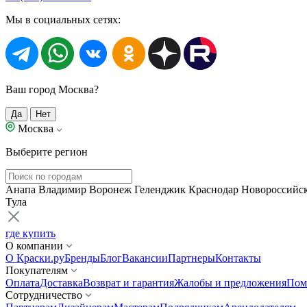
Мы в социальных сетях:
Ваш город Москва?
Да
Нет
Москва
Выберите регион
Анапа
Владимир
Воронеж
Геленджик
Краснодар
Новороссийс
Тула
где купить
О компании
О Краски.ру
Бренды
Блог
Вакансии
Партнеры
Контакты
Покупателям
Оплата
Доставка
Возврат и гарантия
Жалобы и предложения
Пом
Сотрудничество