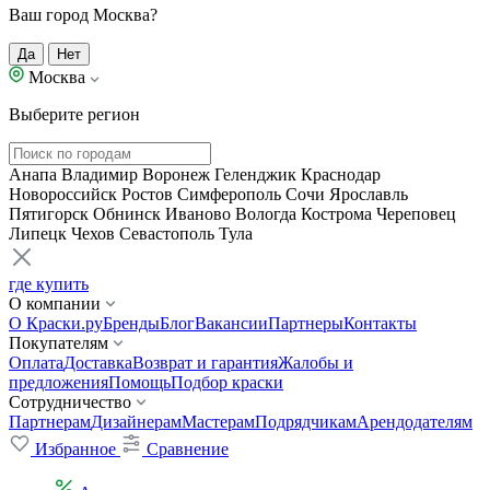
Ваш город Москва?
Да
Нет
Москва
Выберите регион
Анапа
Владимир
Воронеж
Геленджик
Краснодар
Новороссийск
Ростов
Симферополь
Сочи
Ярославль
Пятигорск
Обнинск
Иваново
Вологда
Кострома
Череповец
Липецк
Чехов
Севастополь
Тула
где купить
О компании
О Краски.ру
Бренды
Блог
Вакансии
Партнеры
Контакты
Покупателям
Оплата
Доставка
Возврат и гарантия
Жалобы и
предложения
Помощь
Подбор краски
Сотрудничество
Партнерам
Дизайнерам
Мастерам
Подрядчикам
Арендодателям
Избранное
Сравнение