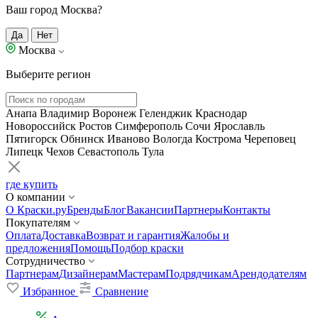
Ваш город Москва?
Да
Нет
Москва
Выберите регион
Анапа
Владимир
Воронеж
Геленджик
Краснодар
Новороссийск
Ростов
Симферополь
Сочи
Ярославль
Пятигорск
Обнинск
Иваново
Вологда
Кострома
Череповец
Липецк
Чехов
Севастополь
Тула
где купить
О компании
О Краски.ру
Бренды
Блог
Вакансии
Партнеры
Контакты
Покупателям
Оплата
Доставка
Возврат и гарантия
Жалобы и
предложения
Помощь
Подбор краски
Сотрудничество
Партнерам
Дизайнерам
Мастерам
Подрядчикам
Арендодателям
Избранное
Сравнение