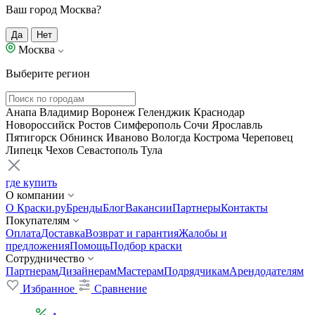
Ваш город Москва?
Да
Нет
Москва
Выберите регион
Анапа
Владимир
Воронеж
Геленджик
Краснодар
Новороссийск
Ростов
Симферополь
Сочи
Ярославль
Пятигорск
Обнинск
Иваново
Вологда
Кострома
Череповец
Липецк
Чехов
Севастополь
Тула
где купить
О компании
О Краски.ру
Бренды
Блог
Вакансии
Партнеры
Контакты
Покупателям
Оплата
Доставка
Возврат и гарантия
Жалобы и
предложения
Помощь
Подбор краски
Сотрудничество
Партнерам
Дизайнерам
Мастерам
Подрядчикам
Арендодателям
Избранное
Сравнение