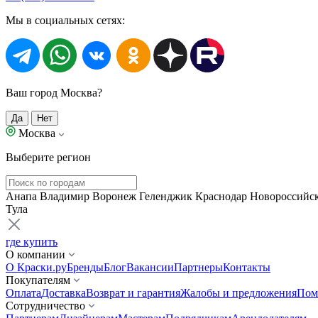
Мы в социальных сетях:
Ваш город Москва?
Да
Нет
Москва
Выберите регион
Анапа
Владимир
Воронеж
Геленджик
Краснодар
Новороссийс
Тула
где купить
О компании
О Краски.ру
Бренды
Блог
Вакансии
Партнеры
Контакты
Покупателям
Оплата
Доставка
Возврат и гарантия
Жалобы и предложения
Пом
Сотрудничество