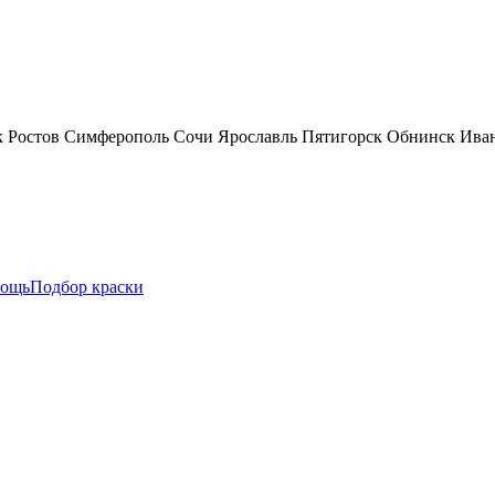
к
Ростов
Симферополь
Сочи
Ярославль
Пятигорск
Обнинск
Ива
ощь
Подбор краски