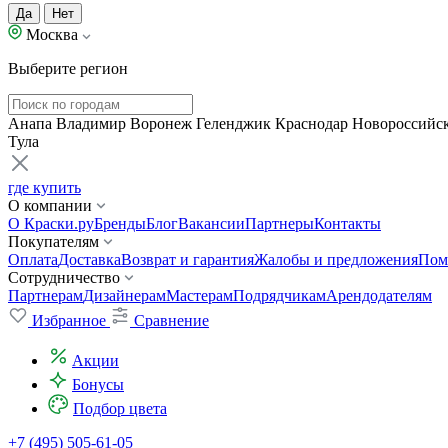
Да
Нет
Москва
Выберите регион
Анапа
Владимир
Воронеж
Геленджик
Краснодар
Новороссийс
Тула
где купить
О компании
О Краски.ру
Бренды
Блог
Вакансии
Партнеры
Контакты
Покупателям
Оплата
Доставка
Возврат и гарантия
Жалобы и предложения
Пом
Сотрудничество
Партнерам
Дизайнерам
Мастерам
Подрядчикам
Арендодателям
Избранное
Сравнение
Акции
Бонусы
Подбор цвета
+7 (495) 505-61-05