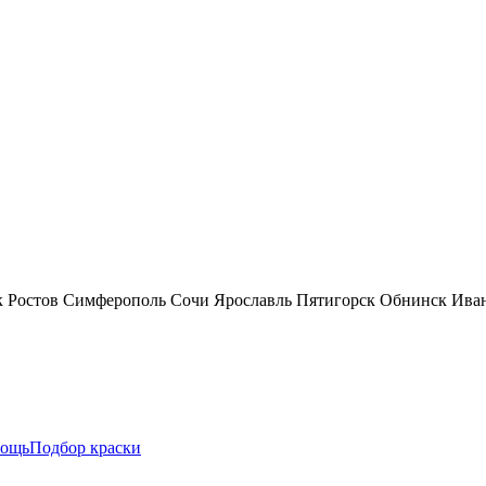
к
Ростов
Симферополь
Сочи
Ярославль
Пятигорск
Обнинск
Ива
ощь
Подбор краски