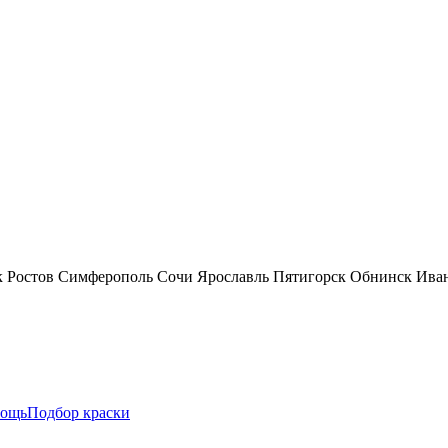
к
Ростов
Симферополь
Сочи
Ярославль
Пятигорск
Обнинск
Ива
ощь
Подбор краски