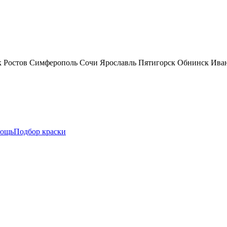
к
Ростов
Симферополь
Сочи
Ярославль
Пятигорск
Обнинск
Ива
ощь
Подбор краски