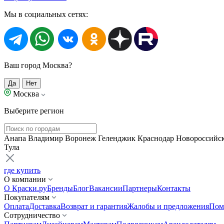
Мы в социальных сетях:
Ваш город Москва?
Да
Нет
Москва
Выберите регион
Анапа
Владимир
Воронеж
Геленджик
Краснодар
Новороссийс
Тула
где купить
О компании
О Краски.ру
Бренды
Блог
Вакансии
Партнеры
Контакты
Покупателям
Оплата
Доставка
Возврат и гарантия
Жалобы и предложения
Пом
Сотрудничество