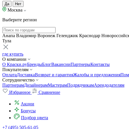
Да
Нет
Москва
Выберите регион
Анапа
Владимир
Воронеж
Геленджик
Краснодар
Новороссийс
Тула
где купить
О компании
О Краски.ру
Бренды
Блог
Вакансии
Партнеры
Контакты
Покупателям
Оплата
Доставка
Возврат и гарантия
Жалобы и предложения
Пом
Сотрудничество
Партнерам
Дизайнерам
Мастерам
Подрядчикам
Арендодателям
Избранное
Сравнение
Акции
Бонусы
Подбор цвета
+7 (495) 505-61-05