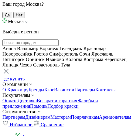
Ваш город Москва?
Да
Нет
Москва
Выберите регион
Анапа
Владимир
Воронеж
Геленджик
Краснодар
Новороссийск
Ростов
Симферополь
Сочи
Ярославль
Пятигорск
Обнинск
Иваново
Вологда
Кострома
Череповец
Липецк
Чехов
Севастополь
Тула
где купить
О компании
О Краски.ру
Бренды
Блог
Вакансии
Партнеры
Контакты
Покупателям
Оплата
Доставка
Возврат и гарантия
Жалобы и
предложения
Помощь
Подбор краски
Сотрудничество
Партнерам
Дизайнерам
Мастерам
Подрядчикам
Арендодателям
Избранное
Сравнение