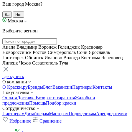
Ваш город Москва?
Да
Нет
Москва
Выберите регион
Анапа
Владимир
Воронеж
Геленджик
Краснодар
Новороссийск
Ростов
Симферополь
Сочи
Ярославль
Пятигорск
Обнинск
Иваново
Вологда
Кострома
Череповец
Липецк
Чехов
Севастополь
Тула
где купить
О компании
О Краски.ру
Бренды
Блог
Вакансии
Партнеры
Контакты
Покупателям
Оплата
Доставка
Возврат и гарантия
Жалобы и
предложения
Помощь
Подбор краски
Сотрудничество
Партнерам
Дизайнерам
Мастерам
Подрядчикам
Арендодателям
Избранное
Сравнение