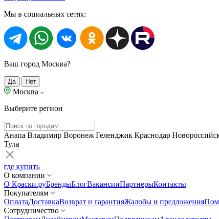
Мы в социальных сетях:
Ваш город Москва?
Да
Нет
Москва
Выберите регион
Анапа
Владимир
Воронеж
Геленджик
Краснодар
Новороссийс
Тула
где купить
О компании
О Краски.ру
Бренды
Блог
Вакансии
Партнеры
Контакты
Покупателям
Оплата
Доставка
Возврат и гарантия
Жалобы и предложения
Пом
Сотрудничество