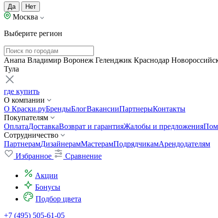
Да
Нет
Москва
Выберите регион
Анапа
Владимир
Воронеж
Геленджик
Краснодар
Новороссийс
Тула
где купить
О компании
О Краски.ру
Бренды
Блог
Вакансии
Партнеры
Контакты
Покупателям
Оплата
Доставка
Возврат и гарантия
Жалобы и предложения
Пом
Сотрудничество
Партнерам
Дизайнерам
Мастерам
Подрядчикам
Арендодателям
Избранное
Сравнение
Акции
Бонусы
Подбор цвета
+7 (495) 505-61-05