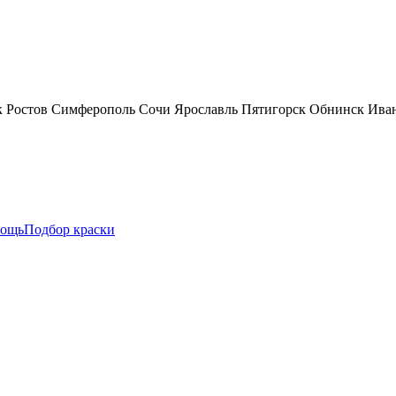
к
Ростов
Симферополь
Сочи
Ярославль
Пятигорск
Обнинск
Ива
ощь
Подбор краски