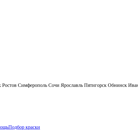
к
Ростов
Симферополь
Сочи
Ярославль
Пятигорск
Обнинск
Ива
ощь
Подбор краски