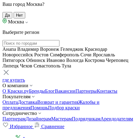
Ваш город Москва?
Да
Нет
Москва
Выберите регион
Анапа
Владимир
Воронеж
Геленджик
Краснодар
Новороссийск
Ростов
Симферополь
Сочи
Ярославль
Пятигорск
Обнинск
Иваново
Вологда
Кострома
Череповец
Липецк
Чехов
Севастополь
Тула
где купить
О компании
О Краски.ру
Бренды
Блог
Вакансии
Партнеры
Контакты
Покупателям
Оплата
Доставка
Возврат и гарантия
Жалобы и
предложения
Помощь
Подбор краски
Сотрудничество
Партнерам
Дизайнерам
Мастерам
Подрядчикам
Арендодателям
Избранное
Сравнение