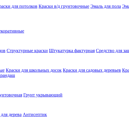
раски для потолков
Краски в/д грунтовочные
Эмаль для пола
Эма
екоративные
дов
Структурные краски
Штукатурка фактурная
Средство для з
ные
Краски для школьных досок
Краски для садовых деревьев
Кра
арандаш
унтовочная
Грунт укрывающий
 для дерева
Антисептик