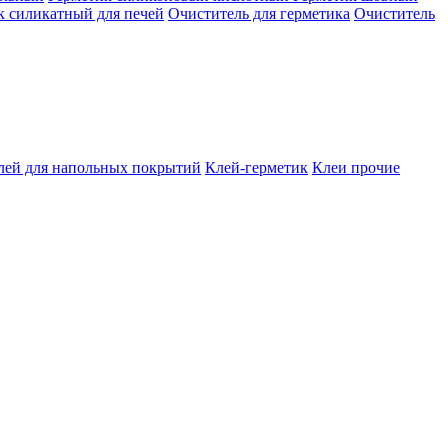
к силикатный для печей
Очиститель для герметика
Очиститель
лей для напольных покрытий
Клей-герметик
Клеи прочие