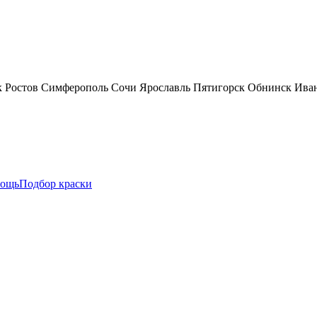
к
Ростов
Симферополь
Сочи
Ярославль
Пятигорск
Обнинск
Ива
ощь
Подбор краски