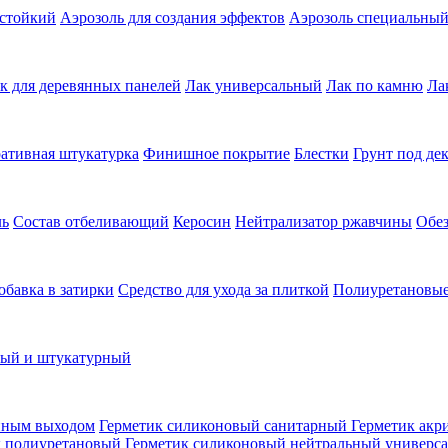
остойкий
Аэрозоль для создания эффектов
Аэрозоль специальны
к для деревянных панелей
Лак универсальный
Лак по камню
Ла
ативная штукатурка
Финишное покрытие
Блестки
Грунт под де
ль
Состав отбеливающий
Керосин
Нейтрализатор ржавчины
Обе
обавка в затирки
Средство для ухода за плиткой
Полиуретановые
ный и штукатурный
нным выходом
Герметик силиконовый санитарный
Герметик акр
к полиуретановый
Герметик силиконовый нейтральный универс