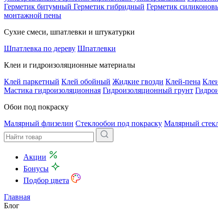
Герметик битумный
Герметик гибридный
Герметик силиконов
монтажной пены
Сухие смеси, шпатлевки и штукатурки
Шпатлевка по дереву
Шпатлевки
Клеи и гидроизоляционные материалы
Клей паркетный
Клей обойный
Жидкие гвозди
Клей-пена
Клеи
Мастика гидроизоляционная
Гидроизоляционный грунт
Гидро
Обои под покраску
Малярный флизелин
Стеклообои под покраску
Малярный стек
Акции
Бонусы
Подбор цвета
Главная
Блог