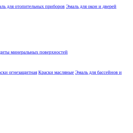
ль для отопительных приборов
Эмаль для окон и дверей
ащиты минеральных поверхностей
ски огнезащитная
Краски масляные
Эмаль для бассейнов и