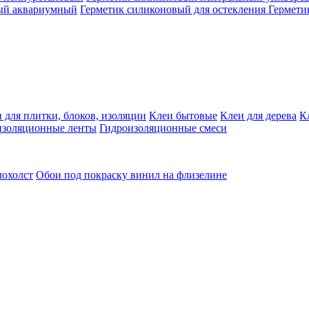
ый аквариумный
Герметик силиконовый для остекления
Гермети
 для плитки, блоков, изоляции
Клеи бытовые
Клеи для дерева
К
изоляционные ленты
Гидроизоляционные смеси
лохолст
Обои под покраску винил на флизелине