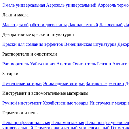
Эмаль универсальная
Аэрозоль универсальный
Аэрозоль терм
Лаки и масла
Масло для обработки древесины
Лак паркетный
Лак яхтный
Ла
Декоративные краски и штукатурки
Краски для создания эффектов
Венецианская штукатурка
Декор
Растворители и очистители
Растворитель
Уайт-спирит
Ацетон
Очиститель
Бензин
Антисо
Затирки
Цементные затирки
Эпоксидные затирки
Затирки-герметики
Д
Инструмент и вспомогательные материалы
Ручной инструмент
Хозяйственные товары
Инструмент маляр
Герметики и пены
Пена профессиональная
Пена монтажная
Пена проф с увеличе
универсальный
Герметик акрилатный универсальный
Гермети