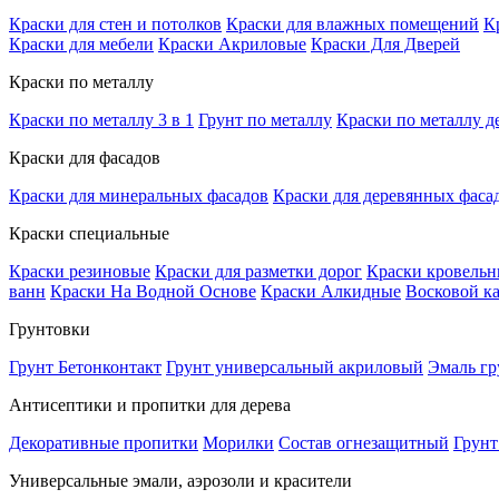
Краски для стен и потолков
Краски для влажных помещений
К
Краски для мебели
Краски Акриловые
Краски Для Дверей
Краски по металлу
Краски по металлу 3 в 1
Грунт по металлу
Краски по металлу д
Краски для фасадов
Краски для минеральных фасадов
Краски для деревянных фаса
Краски специальные
Краски резиновые
Краски для разметки дорог
Краски кровель
ванн
Краски На Водной Основе
Краски Алкидные
Восковой к
Грунтовки
Грунт Бетонконтакт
Грунт универсальный акриловый
Эмаль гр
Антисептики и пропитки для дерева
Декоративные пропитки
Морилки
Состав огнезащитный
Грунт
Универсальные эмали, аэрозоли и красители