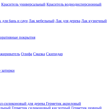
й
Краситель универсальный
Краситель воднодисперсионный
к для бань и саун
Лак мебельный
Лак для дерева
Лак кузнечный
коративные покрытия
зжириватель
Олифа
Смазка
Скипидар
 затирки
ил-силиконовый для дерева
Герметик акриловый
альный
Герметик силиконовый кислотный
Герметик шовный