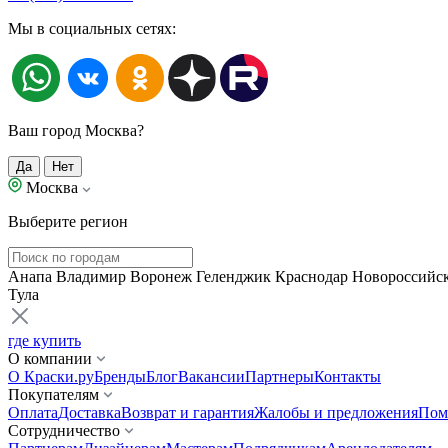
Мы в социальных сетях:
Ваш город Москва?
Да
Нет
Москва
Выберите регион
Анапа
Владимир
Воронеж
Геленджик
Краснодар
Новороссийс
Тула
где купить
О компании
О Краски.ру
Бренды
Блог
Вакансии
Партнеры
Контакты
Покупателям
Оплата
Доставка
Возврат и гарантия
Жалобы и предложения
Пом
Сотрудничество