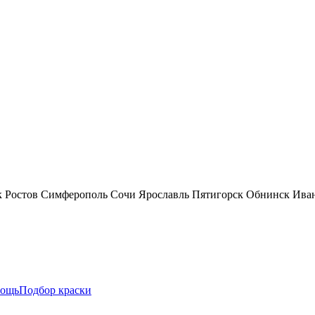
к
Ростов
Симферополь
Сочи
Ярославль
Пятигорск
Обнинск
Ива
ощь
Подбор краски