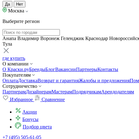
Да
Нет
Москва
Выберите регион
Анапа
Владимир
Воронеж
Геленджик
Краснодар
Новороссийс
Тула
где купить
О компании
О Краски.ру
Бренды
Блог
Вакансии
Партнеры
Контакты
Покупателям
Оплата
Доставка
Возврат и гарантия
Жалобы и предложения
Пом
Сотрудничество
Партнерам
Дизайнерам
Мастерам
Подрядчикам
Арендодателям
Избранное
Сравнение
Акции
Бонусы
Подбор цвета
+7 (495) 505-61-05