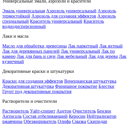
Универсальные эмали, аэрозоли и красители
Эмаль универсальная
Аэрозоль универсальный
Аэрозоль
термостойкий
Аэрозоль для создания эффектов
Аэрозоль
специальный
Краситель универсальный
Краситель
воднодисперсионный
Лаки и масла
Масло для обработки древесины
Лак паркетный
Лак яхтный
Лак для деревянных панелей
Лак универсальный
Лак по
камню
Лак для бань и саун
Лак мебельный
Лак для дерева
Лак
кузнечный
Декоративные краски и штукатурки
Краски для создания эффектов
Венецианская штукатурка
Декоративная штукатурка
Финишное покрытие
Блестки
Грунт под декоративные покрытия
Растворители и очистители
Растворитель
Уайт-спирит
Ацетон
Очиститель
Бензин
Антисоль
Состав отбеливающий
Керосин
Нейтрализатор
ржавчины
Обезжириватель
Олифа
Смазка
Скипидар