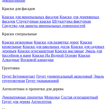
декоративные
Краски для фасадов
Краски для минеральных фасадов
Краски для деревянных
фасадов
Структурные краски
Штукатурка фактурная
Средство для защиты минеральных поверхностей
Краски специальные
Краски резиновые
Краски для разметки дорог
Краски
кровельные
Краски для школьных досок
Краски для садовых
деревьев
Краски огнезащитная
Краски масляные
Эмаль для
бассейнов и ванн
Краски На Водной Основе
Краски
Алкидные
Восковой карандаш
Грунтовки
Грунт Бетонконтакт
Грунт универсальный акриловый
Эмаль
грунтовочная
Грунт укрывающий
Антисептики и пропитки для дерева
Декоративные пропитки
Морилки
Состав огнезащитный
Грунт для дерева
Антисептик