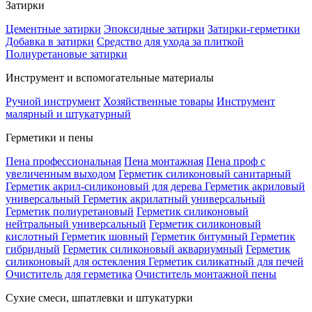
Затирки
Цементные затирки
Эпоксидные затирки
Затирки-герметики
Добавка в затирки
Средство для ухода за плиткой
Полиуретановые затирки
Инструмент и вспомогательные материалы
Ручной инструмент
Хозяйственные товары
Инструмент
малярный и штукатурный
Герметики и пены
Пена профессиональная
Пена монтажная
Пена проф с
увеличенным выходом
Герметик силиконовый санитарный
Герметик акрил-силиконовый для дерева
Герметик акриловый
универсальный
Герметик акрилатный универсальный
Герметик полиуретановый
Герметик силиконовый
нейтральный универсальный
Герметик силиконовый
кислотный
Герметик шовный
Герметик битумный
Герметик
гибридный
Герметик силиконовый аквариумный
Герметик
силиконовый для остекления
Герметик силикатный для печей
Очиститель для герметика
Очиститель монтажной пены
Сухие смеси, шпатлевки и штукатурки