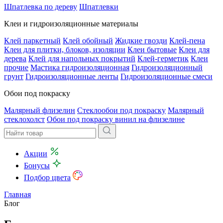
Шпатлевка по дереву
Шпатлевки
Клеи и гидроизоляционные материалы
Клей паркетный
Клей обойный
Жидкие гвозди
Клей-пена
Клеи для плитки, блоков, изоляции
Клеи бытовые
Клеи для
дерева
Клей для напольных покрытий
Клей-герметик
Клеи
прочие
Мастика гидроизоляционная
Гидроизоляционный
грунт
Гидроизоляционные ленты
Гидроизоляционные смеси
Обои под покраску
Малярный флизелин
Стеклообои под покраску
Малярный
стеклохолст
Обои под покраску винил на флизелине
Акции
Бонусы
Подбор цвета
Главная
Блог