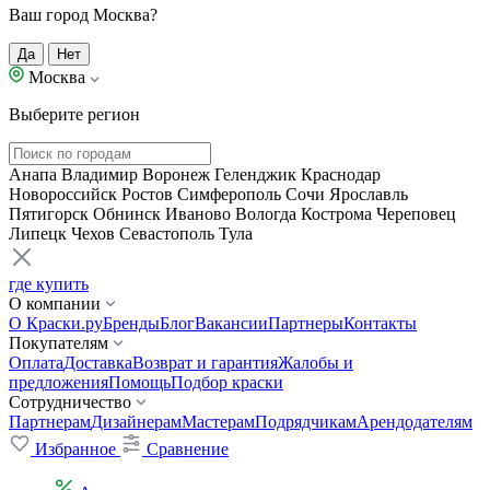
Ваш город Москва?
Да
Нет
Москва
Выберите регион
Анапа
Владимир
Воронеж
Геленджик
Краснодар
Новороссийск
Ростов
Симферополь
Сочи
Ярославль
Пятигорск
Обнинск
Иваново
Вологда
Кострома
Череповец
Липецк
Чехов
Севастополь
Тула
где купить
О компании
О Краски.ру
Бренды
Блог
Вакансии
Партнеры
Контакты
Покупателям
Оплата
Доставка
Возврат и гарантия
Жалобы и
предложения
Помощь
Подбор краски
Сотрудничество
Партнерам
Дизайнерам
Мастерам
Подрядчикам
Арендодателям
Избранное
Сравнение