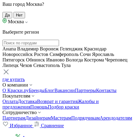
Ваш город Москва?
Да
Нет
Москва
Выберите регион
Анапа
Владимир
Воронеж
Геленджик
Краснодар
Новороссийск
Ростов
Симферополь
Сочи
Ярославль
Пятигорск
Обнинск
Иваново
Вологда
Кострома
Череповец
Липецк
Чехов
Севастополь
Тула
где купить
О компании
О Краски.ру
Бренды
Блог
Вакансии
Партнеры
Контакты
Покупателям
Оплата
Доставка
Возврат и гарантия
Жалобы и
предложения
Помощь
Подбор краски
Сотрудничество
Партнерам
Дизайнерам
Мастерам
Подрядчикам
Арендодателям
Избранное
Сравнение