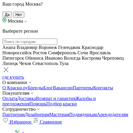
Ваш город Москва?
Да
Нет
Москва
Выберите регион
Анапа
Владимир
Воронеж
Геленджик
Краснодар
Новороссийск
Ростов
Симферополь
Сочи
Ярославль
Пятигорск
Обнинск
Иваново
Вологда
Кострома
Череповец
Липецк
Чехов
Севастополь
Тула
где купить
О компании
О Краски.ру
Бренды
Блог
Вакансии
Партнеры
Контакты
Покупателям
Оплата
Доставка
Возврат и гарантия
Жалобы и
предложения
Помощь
Подбор краски
Сотрудничество
Партнерам
Дизайнерам
Мастерам
Подрядчикам
Арендодателям
Избранное
Сравнение