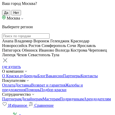
Ваш город Москва?
Да
Нет
Москва
Выберите регион
Анапа
Владимир
Воронеж
Геленджик
Краснодар
Новороссийск
Ростов
Симферополь
Сочи
Ярославль
Пятигорск
Обнинск
Иваново
Вологда
Кострома
Череповец
Липецк
Чехов
Севастополь
Тула
где купить
О компании
О Краски.ру
Бренды
Блог
Вакансии
Партнеры
Контакты
Покупателям
Оплата
Доставка
Возврат и гарантия
Жалобы и
предложения
Помощь
Подбор краски
Сотрудничество
Партнерам
Дизайнерам
Мастерам
Подрядчикам
Арендодателям
Избранное
Сравнение