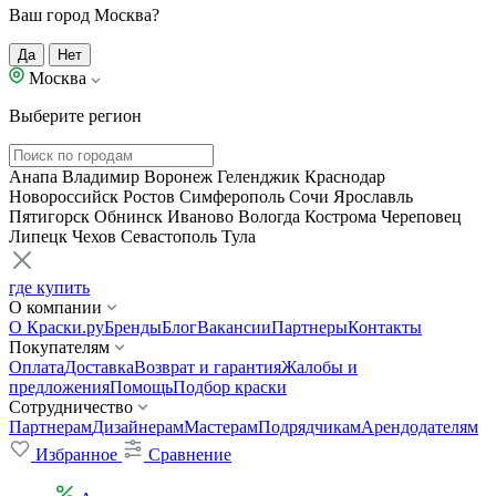
Ваш город Москва?
Да
Нет
Москва
Выберите регион
Анапа
Владимир
Воронеж
Геленджик
Краснодар
Новороссийск
Ростов
Симферополь
Сочи
Ярославль
Пятигорск
Обнинск
Иваново
Вологда
Кострома
Череповец
Липецк
Чехов
Севастополь
Тула
где купить
О компании
О Краски.ру
Бренды
Блог
Вакансии
Партнеры
Контакты
Покупателям
Оплата
Доставка
Возврат и гарантия
Жалобы и
предложения
Помощь
Подбор краски
Сотрудничество
Партнерам
Дизайнерам
Мастерам
Подрядчикам
Арендодателям
Избранное
Сравнение