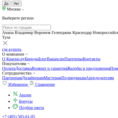
Да
Нет
Москва
Выберите регион
Анапа
Владимир
Воронеж
Геленджик
Краснодар
Новороссийс
Тула
где купить
О компании
О Краски.ру
Бренды
Блог
Вакансии
Партнеры
Контакты
Покупателям
Оплата
Доставка
Возврат и гарантия
Жалобы и предложения
Пом
Сотрудничество
Партнерам
Дизайнерам
Мастерам
Подрядчикам
Арендодателям
Избранное
Сравнение
Акции
Бонусы
Подбор цвета
+7 (495) 505-61-05