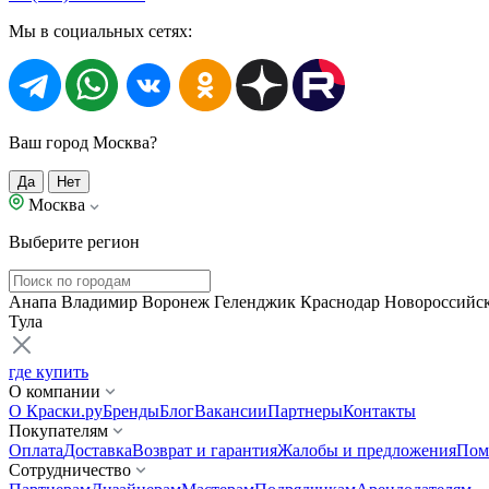
Мы в социальных сетях:
Ваш город Москва?
Да
Нет
Москва
Выберите регион
Анапа
Владимир
Воронеж
Геленджик
Краснодар
Новороссийс
Тула
где купить
О компании
О Краски.ру
Бренды
Блог
Вакансии
Партнеры
Контакты
Покупателям
Оплата
Доставка
Возврат и гарантия
Жалобы и предложения
Пом
Сотрудничество