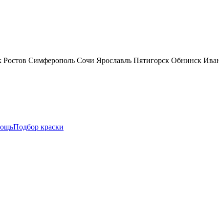
к
Ростов
Симферополь
Сочи
Ярославль
Пятигорск
Обнинск
Ива
ощь
Подбор краски