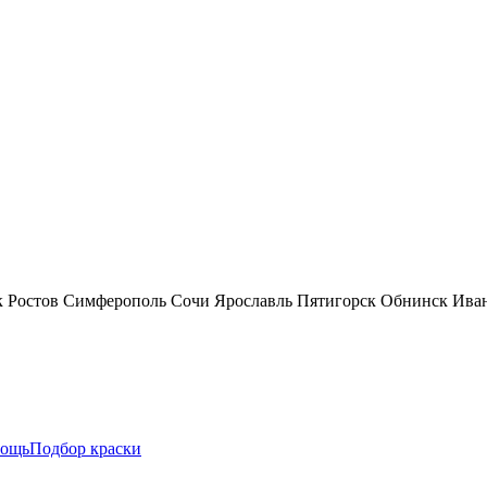
к
Ростов
Симферополь
Сочи
Ярославль
Пятигорск
Обнинск
Ива
ощь
Подбор краски