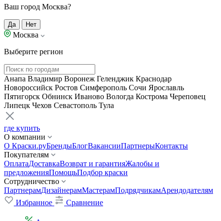
Ваш город Москва?
Да
Нет
Москва
Выберите регион
Анапа
Владимир
Воронеж
Геленджик
Краснодар
Новороссийск
Ростов
Симферополь
Сочи
Ярославль
Пятигорск
Обнинск
Иваново
Вологда
Кострома
Череповец
Липецк
Чехов
Севастополь
Тула
где купить
О компании
О Краски.ру
Бренды
Блог
Вакансии
Партнеры
Контакты
Покупателям
Оплата
Доставка
Возврат и гарантия
Жалобы и
предложения
Помощь
Подбор краски
Сотрудничество
Партнерам
Дизайнерам
Мастерам
Подрядчикам
Арендодателям
Избранное
Сравнение