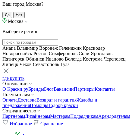
Ваш город Москва?
Да
Нет
Москва
Выберите регион
Анапа
Владимир
Воронеж
Геленджик
Краснодар
Новороссийск
Ростов
Симферополь
Сочи
Ярославль
Пятигорск
Обнинск
Иваново
Вологда
Кострома
Череповец
Липецк
Чехов
Севастополь
Тула
где купить
О компании
О Краски.ру
Бренды
Блог
Вакансии
Партнеры
Контакты
Покупателям
Оплата
Доставка
Возврат и гарантия
Жалобы и
предложения
Помощь
Подбор краски
Сотрудничество
Партнерам
Дизайнерам
Мастерам
Подрядчикам
Арендодателям
Избранное
Сравнение