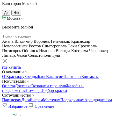
Ваш город Москва?
Да
Нет
Москва
Выберите регион
Анапа
Владимир
Воронеж
Геленджик
Краснодар
Новороссийск
Ростов
Симферополь
Сочи
Ярославль
Пятигорск
Обнинск
Иваново
Вологда
Кострома
Череповец
Липецк
Чехов
Севастополь
Тула
где купить
О компании
О Краски.ру
Бренды
Блог
Вакансии
Партнеры
Контакты
Покупателям
Оплата
Доставка
Возврат и гарантия
Жалобы и
предложения
Помощь
Подбор краски
Сотрудничество
Партнерам
Дизайнерам
Мастерам
Подрядчикам
Арендодателям
Избранное
Сравнение