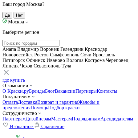
Ваш город Москва?
Да
Нет
Москва
Выберите регион
Анапа
Владимир
Воронеж
Геленджик
Краснодар
Новороссийск
Ростов
Симферополь
Сочи
Ярославль
Пятигорск
Обнинск
Иваново
Вологда
Кострома
Череповец
Липецк
Чехов
Севастополь
Тула
где купить
О компании
О Краски.ру
Бренды
Блог
Вакансии
Партнеры
Контакты
Покупателям
Оплата
Доставка
Возврат и гарантия
Жалобы и
предложения
Помощь
Подбор краски
Сотрудничество
Партнерам
Дизайнерам
Мастерам
Подрядчикам
Арендодателям
Избранное
Сравнение