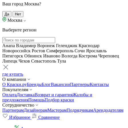
Ваш город Москва?
Да
Нет
Москва
Выберите регион
Анапа
Владимир
Воронеж
Геленджик
Краснодар
Новороссийск
Ростов
Симферополь
Сочи
Ярославль
Пятигорск
Обнинск
Иваново
Вологда
Кострома
Череповец
Липецк
Чехов
Севастополь
Тула
где купить
О компании
О Краски.ру
Бренды
Блог
Вакансии
Партнеры
Контакты
Покупателям
Оплата
Доставка
Возврат и гарантия
Жалобы и
предложения
Помощь
Подбор краски
Сотрудничество
Партнерам
Дизайнерам
Мастерам
Подрядчикам
Арендодателям
Избранное
Сравнение