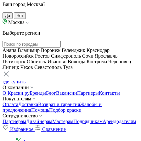
Ваш город Москва?
Да
Нет
Москва
Выберите регион
Анапа
Владимир
Воронеж
Геленджик
Краснодар
Новороссийск
Ростов
Симферополь
Сочи
Ярославль
Пятигорск
Обнинск
Иваново
Вологда
Кострома
Череповец
Липецк
Чехов
Севастополь
Тула
где купить
О компании
О Краски.ру
Бренды
Блог
Вакансии
Партнеры
Контакты
Покупателям
Оплата
Доставка
Возврат и гарантия
Жалобы и
предложения
Помощь
Подбор краски
Сотрудничество
Партнерам
Дизайнерам
Мастерам
Подрядчикам
Арендодателям
Избранное
Сравнение