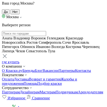
Ваш город Москва?
Да
Нет
Москва
Выберите регион
Анапа
Владимир
Воронеж
Геленджик
Краснодар
Новороссийск
Ростов
Симферополь
Сочи
Ярославль
Пятигорск
Обнинск
Иваново
Вологда
Кострома
Череповец
Липецк
Чехов
Севастополь
Тула
где купить
О компании
О Краски.ру
Бренды
Блог
Вакансии
Партнеры
Контакты
Покупателям
Оплата
Доставка
Возврат и гарантия
Жалобы и
предложения
Помощь
Подбор краски
Сотрудничество
Партнерам
Дизайнерам
Мастерам
Подрядчикам
Арендодателям
Избранное
Сравнение