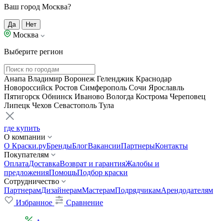
Ваш город Москва?
Да
Нет
Москва
Выберите регион
Анапа
Владимир
Воронеж
Геленджик
Краснодар
Новороссийск
Ростов
Симферополь
Сочи
Ярославль
Пятигорск
Обнинск
Иваново
Вологда
Кострома
Череповец
Липецк
Чехов
Севастополь
Тула
где купить
О компании
О Краски.ру
Бренды
Блог
Вакансии
Партнеры
Контакты
Покупателям
Оплата
Доставка
Возврат и гарантия
Жалобы и
предложения
Помощь
Подбор краски
Сотрудничество
Партнерам
Дизайнерам
Мастерам
Подрядчикам
Арендодателям
Избранное
Сравнение